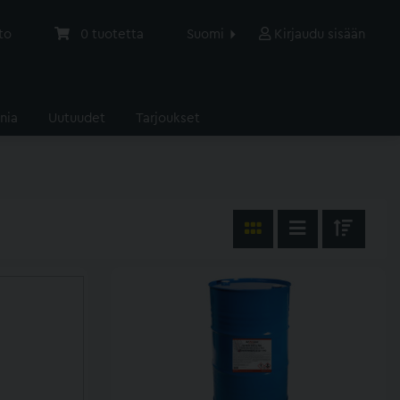
to
0
tuotetta
Suomi
Kirjaudu sisään
nia
Uutuudet
Tarjoukset