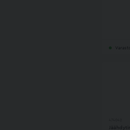
Varast
474042
Jäähdyti