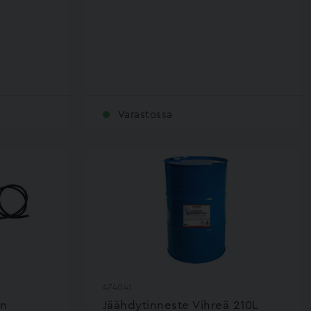
Varastossa
474041
en
Jäähdytinneste Vihreä 210L