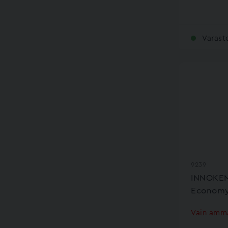
Varast
9239
INNOKEM
Econom
Vain amma