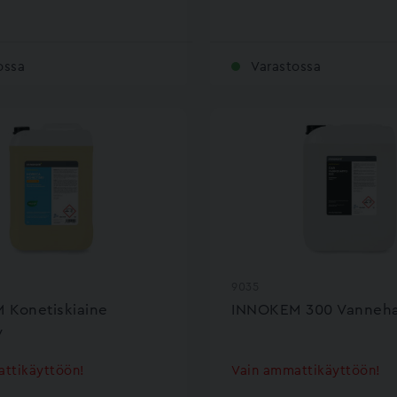
ossa
Varastossa
9035
 Konetiskiaine
INNOKEM 300 Vanneh
y
ttikäyttöön!
Vain ammattikäyttöön!