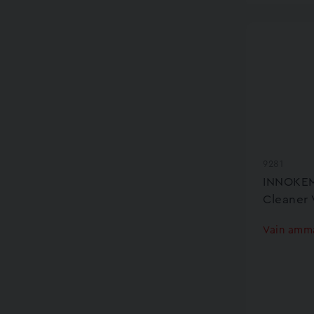
9281
INNOKEM
Cleaner
Vain amma