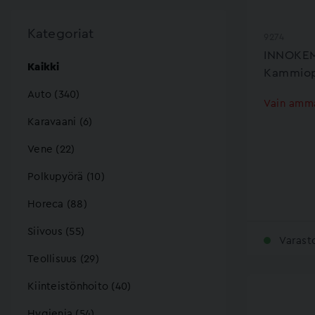
Kategoriat
9274
INNOKEM
Kaikki
Kammiop
Auto (340)
Vain amma
Karavaani (6)
Vene (22)
Polkupyörä (10)
Horeca (88)
Siivous (55)
Varast
Teollisuus (29)
Kiinteistönhoito (40)
Hygienia (54)