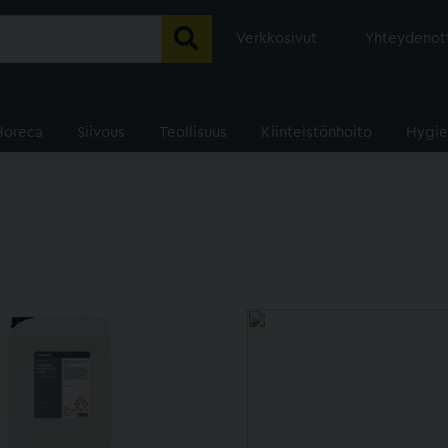
Verkkosivut
Yhteydenot
Horeca
Siivous
Teollisuus
Kiinteistönhoito
Hygie