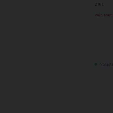
210L
Vain amma
Varast