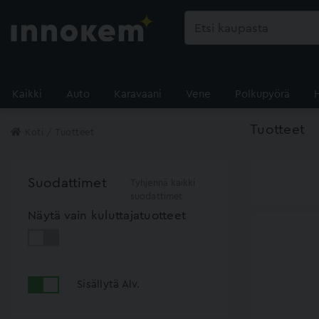
Kaikki
Auto
Karavaani
Vene
Polkupyörä
Tuotteet
Koti
Tuotteet
Suodattimet
Tyhjennä kaikki
suodattimet
Näytä vain kuluttajatuotteet
Sisällytä Alv.