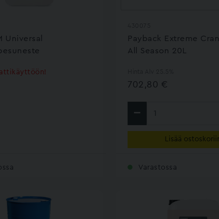
430075
 Universal
Payback Extreme Cra
esuneste
All Season 20L
ttikäyttöön!
Hinta Alv 25.5%
702,80 €
Lisää ostoskorii
ossa
Varastossa