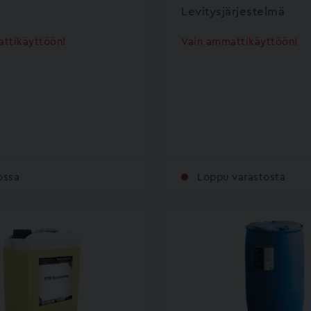
Levitysjärjestelmä
ttikäyttöön!
Vain ammattikäyttöön!
ossa
Loppu varastosta