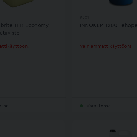
9001
brite TFR Economy
INNOKEM 1200 Tehopes
tiiviste
ttikäyttöön!
Vain ammattikäyttöön!
ossa
Varastossa