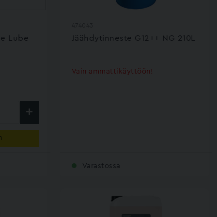
474043
ne Lube
Jäähdytinneste G12++ NG 210L
Vain ammattikäyttöön!
n
Varastossa