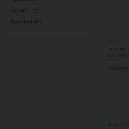
Uutuudet (19)
Tarjoukset (13)
474045
Jäähdyti
NG 210L
Vain amma
Varast