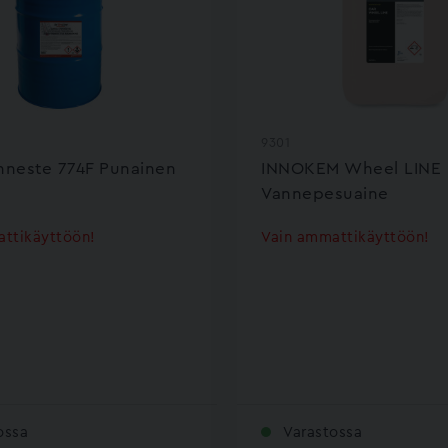
9301
nneste 774F Punainen
INNOKEM Wheel LINE
Vannepesuaine
ttikäyttöön!
Vain ammattikäyttöön!
ossa
Varastossa