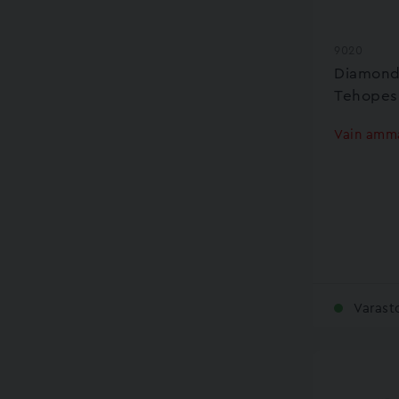
9020
Diamond
Tehopesu
Vain amma
Varast