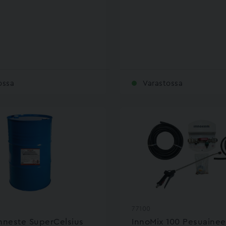
ossa
Varastossa
77100
nneste SuperCelsius
InnoMix 100 Pesuaine