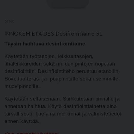
31140
INNOKEM ETA DES Desifiointiaine 5L
Täysin haihtuva desinfiointiaine
Käytetään työtasojen,
leikkuutasojen,
lihaleikkureiden sekä muiden pintojen nopeaan
desinfiointiin.
Desinfiointiteho perustuu etanoliin.
Soveltuu teräs- ja
puupinnoille sekä useimmille
muovipinnoille.
Käytetään sellaisenaan. Suihkutetaan pinnalle ja
annetaan
haihtua. Käytä desinfiointiainetta aina
turvallisesti. Lue aina merkinnät ja valmistetiedot
ennen käyttöä.
Vain ammattikäyttöön!