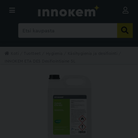
Koti
Tuotteet
Hygienia
Käsihygienia ja desifiointi
INNOKEM ETA DES Desifiointiaine 5L