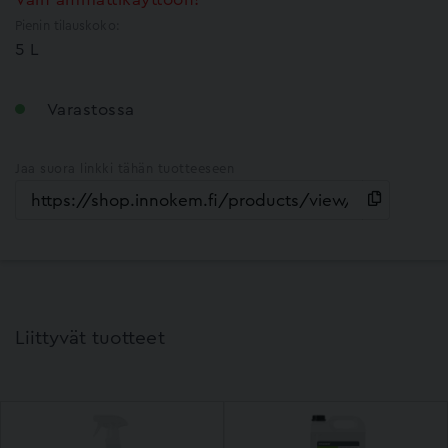
Pienin tilauskoko:
5 L
Varastossa
Jaa suora linkki tähän tuotteeseen
Liittyvät tuotteet