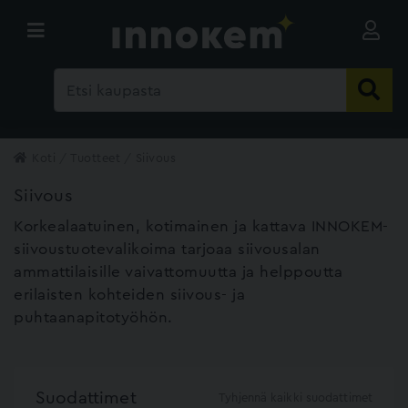
Koti
Tuotteet
Siivous
Siivous
Korkealaatuinen, kotimainen ja kattava INNOKEM-
siivoustuotevalikoima tarjoaa siivousalan
ammattilaisille vaivattomuutta ja helppoutta
erilaisten kohteiden siivous- ja
puhtaanapitotyöhön.
Suodattimet
Tyhjennä kaikki suodattimet