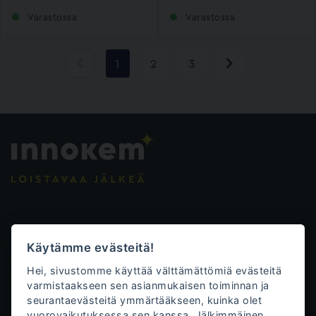
Varastossa
Varastossa
1
2
3
Evästeasetukset
Käytämme evästeitä!
Tietosuojalauseke
Hei, sivustomme käyttää välttämättömiä evästeitä
Toimitusehdot
varmistaakseen sen asianmukaisen toiminnan ja
seurantaevästeitä ymmärtääkseen, kuinka olet
Innokem Oy
vuorovaikutuksessa sen kanssa. Jälkimmäinen