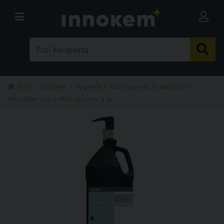
Koti
Tuotteet
Hygienia
Käsihygienia ja desifiointi
INNOKEM Hand PRO Cleaner 3,8L