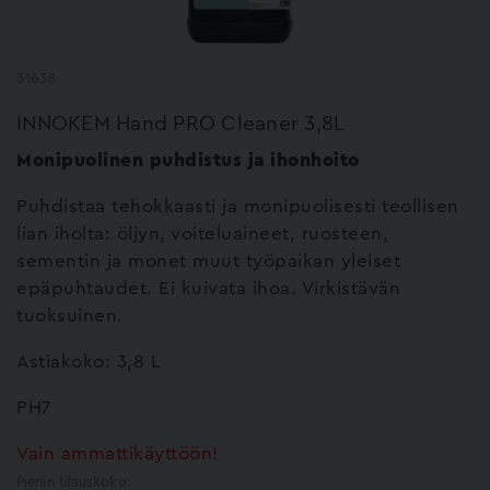
31638
INNOKEM Hand PRO Cleaner 3,8L
Monipuolinen puhdistus ja ihonhoito
Puhdistaa tehokkaasti ja monipuolisesti teollisen
lian iholta: öljyn, voiteluaineet, ruosteen,
sementin ja monet muut työpaikan yleiset
epäpuhtaudet. Ei kuivata ihoa. Virkistävän
tuoksuinen.
Astiakoko: 3,8 L
PH7
Vain ammattikäyttöön!
Pienin tilauskoko: