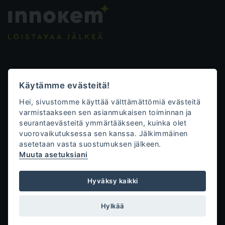
Evästeasetukset
Käytämme evästeitä!
Tietosuojalauseke
Hei, sivustomme käyttää välttämättömiä evästeitä
Toimitusehdot
varmistaakseen sen asianmukaisen toiminnan ja
seurantaevästeitä ymmärtääkseen, kuinka olet
Innokem Oy
vuorovaikutuksessa sen kanssa. Jälkimmäinen
asetetaan vasta suostumuksen jälkeen.
Väliköntie 10
Muuta asetuksiani
70700 Kuopio
+358 50 471 0761
Hyväksy kaikki
tilaukset@innokem.fi
www.innokem.fi
Hylkää
Skycode Oy