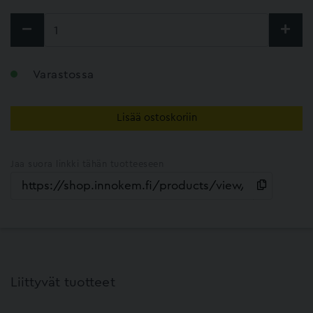
Varastossa
Lisää ostoskoriin
Jaa suora linkki tähän tuotteeseen
Liittyvät tuotteet