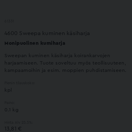
61331
4600 Sweepa kuminen käsiharja
Monipuolinen kumiharja
Sweepan kuminen käsiharja koirankarvojen
harjaamiseen. Tuote soveltuu myös teollisuuteen,
kampaamoihin ja esim. moppien puhdistamiseen.
Pienin tilauskoko:
kpl
Paino:
0.1 kg
Hinta Alv 25.5%:
13,81 €