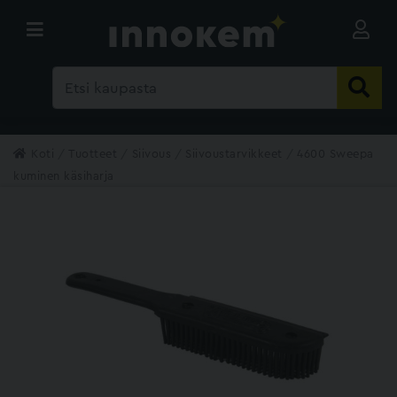
Koti
Tuotteet
Siivous
Siivoustarvikkeet
4600 Sweepa
kuminen käsiharja