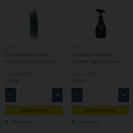
412011
25715
Diamondbrite Fabric
INNOKEM Window
Protector Tekstiilisuoja
Cleaner Lasinpesuaine
500ml
500ml
Hinta Alv 25.5%
Hinta Alv 25.5%
23,15 €
11,30 €
Lisää ostoskoriin
Lisää ostoskoriin
Varastossa
Varastossa