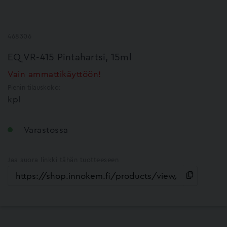
468306
EQ VR-415 Pintahartsi, 15ml
Vain ammattikäyttöön!
Pienin tilauskoko:
kpl
Varastossa
Jaa suora linkki tähän tuotteeseen