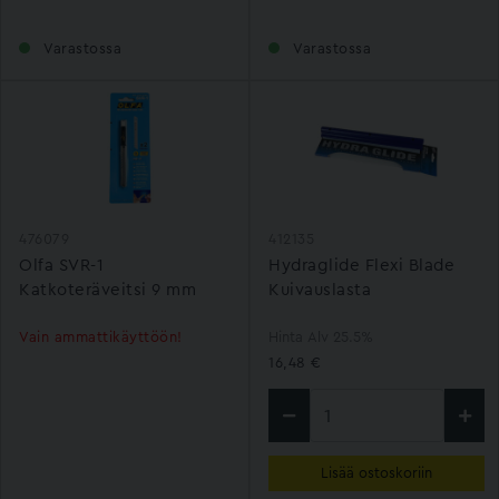
Varastossa
Varastossa
476079
412135
Olfa SVR-1
Hydraglide Flexi Blade
Katkoteräveitsi 9 mm
Kuivauslasta
Vain ammattikäyttöön!
Hinta Alv 25.5%
16,48 €
Lisää ostoskoriin