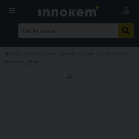
Koti
Tuotteet
Auto
Ajovalot ja tuulilasit
EQ VR-415
Pintahartsi, 15ml