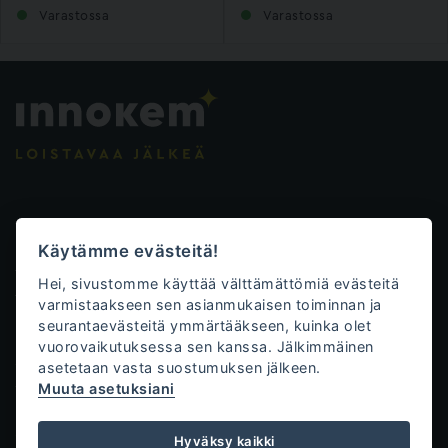
Varastossa
Varastossa
Evästeasetukset
Käytämme evästeitä!
Tietosuojalauseke
Hei, sivustomme käyttää välttämättömiä evästeitä
Toimitusehdot
varmistaakseen sen asianmukaisen toiminnan ja
seurantaevästeitä ymmärtääkseen, kuinka olet
Innokem Oy
vuorovaikutuksessa sen kanssa. Jälkimmäinen
asetetaan vasta suostumuksen jälkeen.
Väliköntie 10
Muuta asetuksiani
70700 Kuopio
+358 50 471 0761
Hyväksy kaikki