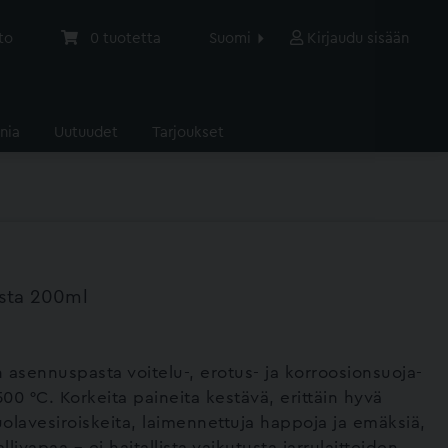
to
0
tuotetta
Suomi
Kirjaudu sisään
nia
Uutuudet
Tarjoukset
sta 200ml
sennuspasta voitelu-, erotus- ja korroosionsuoja-
00 °C. Korkeita paineita kestävä, erittäin hyvä
olavesiroiskeita, laimennettuja happoja ja emäksiä,
livapaa – ei haitallista vaikutusta jarrulaitteiden