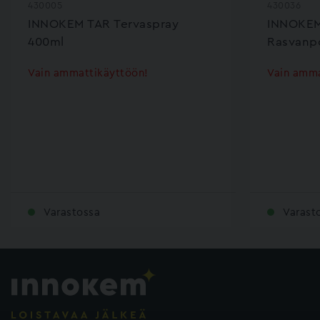
430005
430036
INNOKEM TAR Tervaspray
INNOKEM
400ml
Rasvanpo
Vain ammattikäyttöön!
Vain amma
Varastossa
Varast