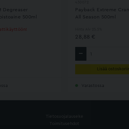
430072
 Degreaser
Payback Extreme Cra
istoaine 500ml
All Season 500ml
ttikäyttöön!
Hinta Alv 25.5%
28,88 €
Lisää ostoskorii
ossa
Varastossa
Tietosuojalauseke
Toimitusehdot