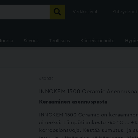
Verkkosivut
Yhteydenot
Horeca
Siivous
Teollisuus
Kiinteistönhoito
Hygie
430032
INNOKEM 1500 Ceramic Asennuspa
Keraaminen asennuspasta
INNOKEM 1500 Ceramic on keraaminen a
aineeksi. Lämpötilankesto -40 °C … +15
korroosionsuoja. Kestää sumutus- ja su
jarru- ja kitinämelun välttämiseen. Metal