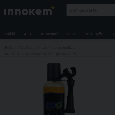
Kaikki
Auto
Karavaani
Vene
Polkupyörä
Koti
Tuotteet
Auto
Huoltokemikaalit
INNOKEM 1500 Ceramic Asennuspasta 200ml