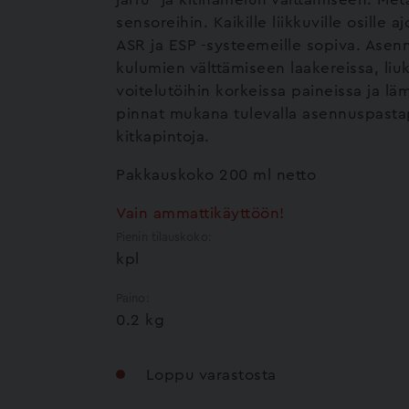
sensoreihin. Kaikille liikkuville osille 
ASR ja ESP -systeemeille sopiva. Asen
kulumien välttämiseen laakereissa, liuk
voitelutöihin korkeissa paineissa ja läm
pinnat mukana tulevalla asennuspastapen
kitkapintoja.
Pakkauskoko 200 ml netto
Vain ammattikäyttöön!
Pienin tilauskoko:
kpl
Paino:
0.2 kg
Loppu varastosta