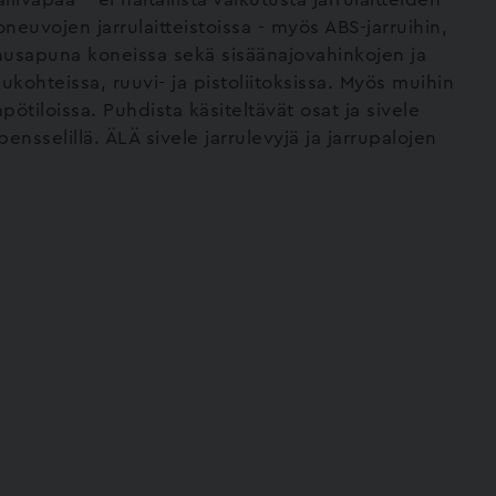
ajoneuvojen jarrulaitteistoissa - myös ABS-jarruihin,
nusapuna koneissa sekä sisäänajovahinkojen ja
ukohteissa, ruuvi- ja pistoliitoksissa. Myös muihin
pötiloissa. Puhdista käsiteltävät osat ja sivele
sselillä. ÄLÄ sivele jarrulevyjä ja jarrupalojen