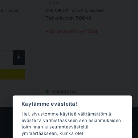
430018
ne Lube
INNOKEM Shot Cleaner
Teholiuotin 500ml
Vain ammattikäyttöön!
n
Varastossa
Käytämme evästeitä!
Hei, sivustomme käyttää välttämättömiä
evästeitä varmistaakseen sen asianmukaisen
Innokem Oy
toiminnan ja seurantaevästeitä
ymmärtääkseen, kuinka olet
Väliköntie 10