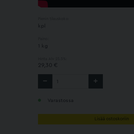
Pienin tilauskoko:
kpl
Paino:
1 kg
Hinta Alv 25.5%:
29,30 €
Varastossa
Lisää ostoskoriin