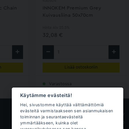
450604
c Chain
INNOKEM Premium Grey
Kuivausliina 50x70cm
Hinta Alv 25.5%
32,08 €
n
Lisää ostoskoriin
Varastossa
Käytämme evästeitä!
Hei, sivustomme käyttää välttämättömiä
evästeitä varmistaakseen sen asianmukaisen
Innokem Oy
toiminnan ja seurantaevästeitä
ymmärtääkseen, kuinka olet
Väliköntie 10
vuorovaikutuksessa sen kanssa.
70700 Kuopio