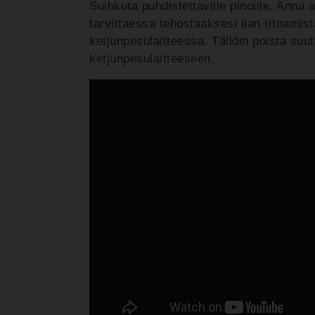
Suihkuta puhdistettaville pinoille. Anna 
tarvittaessa tehostaaksesi lian irtoamis
ketjunpesulaitteessa. Tällöin poista suu
ketjunpesulaitteeseen.