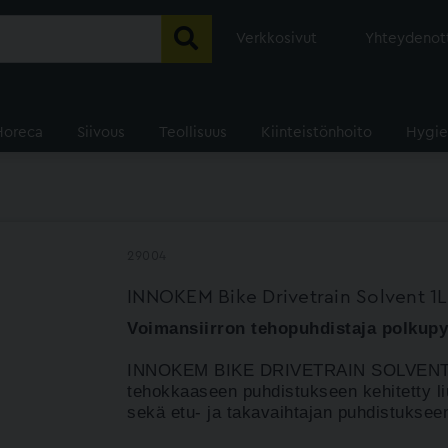
Verkkosivut
Yhteydenot
Horeca
Siivous
Teollisuus
Kiinteistönhoito
Hygie
29004
INNOKEM Bike Drivetrain Solvent 1L
Voimansiirron tehopuhdistaja polkupy
INNOKEM BIKE DRIVETRAIN SOLVENT on 
tehokkaaseen puhdistukseen kehitetty
l
sekä etu- ja takavaihtajan puhdistukseen.