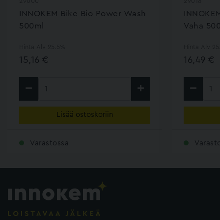
29000
29018
INNOKEM Bike Bio Power Wash
INNOKEM
500ml
Vaha 50
Hinta Alv 25.5%
Hinta Alv 2
15,16 €
16,49 €
Lisää ostoskoriin
Varastossa
Varast