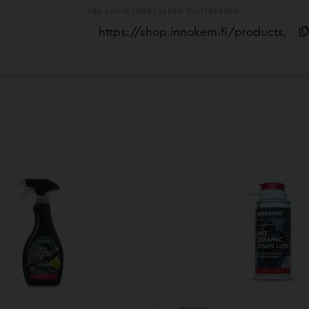
Jaa suora linkki tähän tuotteeseen