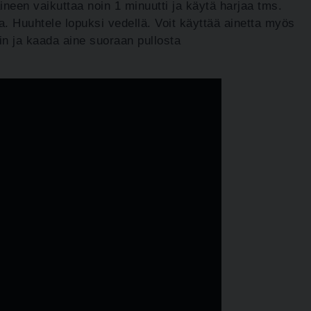
aineen vaikuttaa noin 1 minuutti ja käytä harjaa tms.
ta. Huuhtele lopuksi vedellä.
Voit käyttää ainetta myös
tin ja kaada aine suoraan pullosta