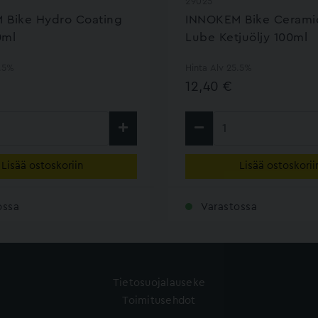
29025
 Bike Hydro Coating
INNOKEM Bike Cerami
0ml
Lube Ketjuöljy 100ml
5.5%
Hinta Alv 25.5%
12,40 €
Lisää ostoskoriin
Lisää ostoskorii
ossa
Varastossa
Tietosuojalauseke
Toimitusehdot