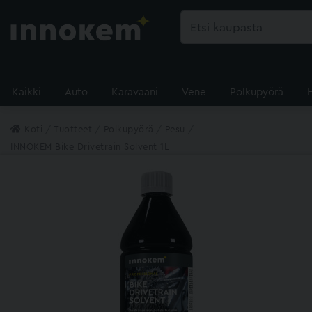
Kaikki
Auto
Karavaani
Vene
Polkupyörä
Koti
Tuotteet
Polkupyörä
Pesu
INNOKEM Bike Drivetrain Solvent 1L