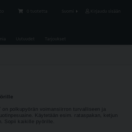
to
0
tuotetta
Suomi
Kirjaudu sisään
nia
Uutuudet
Tarjoukset
örille
polkupyörän voimansiirron turvalliseen ja
iuotinpesuaine. Käytetään esim. rataspakan, ketjun
 Sopii kaikille pyörille.