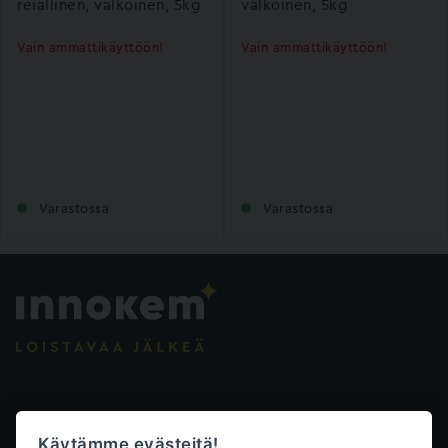
reiällinen, valkoinen, 5kg
valkoinen, 5kg
Vain ammattikäyttöön!
Vain ammattikäyttöön!
Varastossa
Varastossa
Evästeasetukset
Käytämme evästeitä!