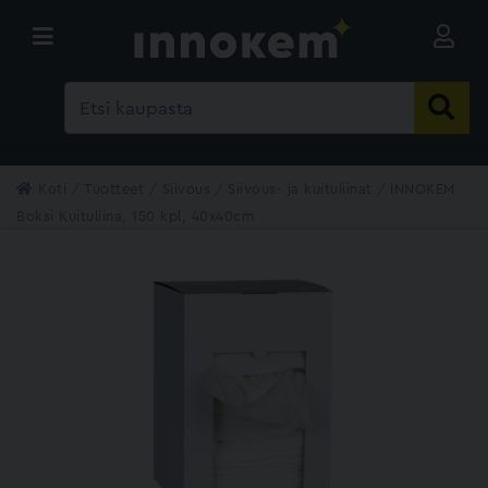
Koti
Tuotteet
Siivous
Siivous- ja kuituliinat
INNOKEM
Boksi Kuituliina, 150 kpl, 40x40cm