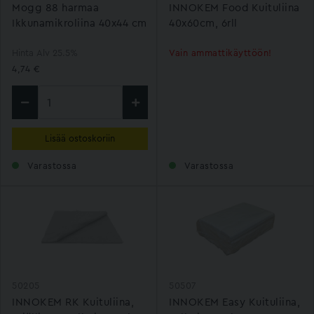
Mogg 88 harmaa
INNOKEM Food Kuituliina
Ikkunamikroliina 40x44 cm
40x60cm, 6rll
Hinta Alv 25.5%
Vain ammattikäyttöön!
4,74 €
Lisää ostoskoriin
Varastossa
Varastossa
50205
50507
INNOKEM RK Kuituliina,
INNOKEM Easy Kuituliina,