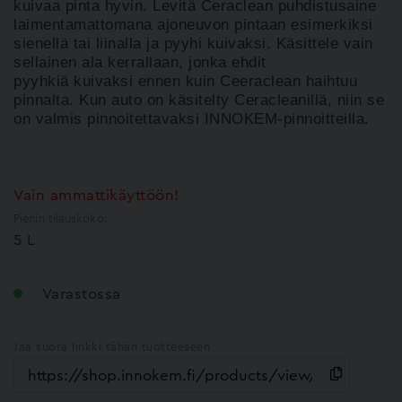
kuivaa pinta hyvin.
Levitä Ceraclean puhdistusaine
laimentamattomana
ajoneuvon pintaan esimerkiksi
sienellä tai liinalla ja pyyhi kuivaksi.
Käsittele vain
sellainen ala kerrallaan, jonka ehdit
pyyhkiä
kuivaksi ennen kuin Ceeraclean haihtuu
pinnalta. Kun auto on käsitelty Ceracleanillä, niin se
on valmis pinnoitettavaksi INNOKEM-pinnoitteilla.
Vain ammattikäyttöön!
Pienin tilauskoko:
5 L
Varastossa
Jaa suora linkki tähän tuotteeseen