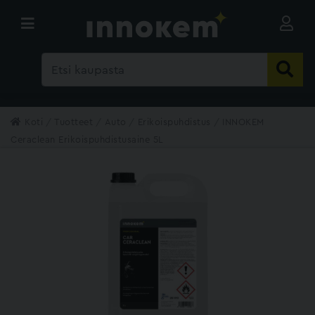
Koti
Tuotteet
Auto
Erikoispuhdistus
INNOKEM
Ceraclean Erikoispuhdistusaine 5L