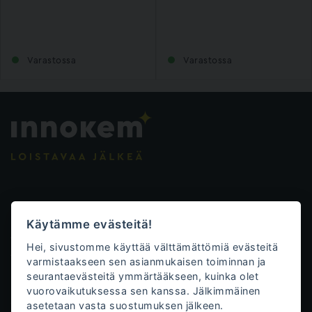
Varastossa
Varastossa
Evästeasetukset
Käytämme evästeitä!
Tietosuojalauseke
Hei, sivustomme käyttää välttämättömiä evästeitä
Toimitusehdot
varmistaakseen sen asianmukaisen toiminnan ja
seurantaevästeitä ymmärtääkseen, kuinka olet
Innokem Oy
vuorovaikutuksessa sen kanssa. Jälkimmäinen
asetetaan vasta suostumuksen jälkeen.
Väliköntie 10