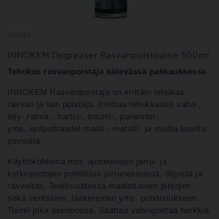
430036
INNOKEM Degreaser Rasvanpoistoaine 500ml
Tehokas rasvanpoistaja kätevässä pakkauksessa
INNOKEM Rasvanpoistaja on erittäin tehokas
rasvan ja lian poistaja. Irrottaa
tehokkaasti vaha-,
öljy-,rasva-, hartsi-, bitumi-, painoväri-
yms.
epäpuhtaudet maali-, metalli- ja muilta kovilta
pinnoilta.
Käyttökohteina mm. ajoneuvojen
jarru- ja
kytkinpintojen puhdistus jarrunesteestä, öljyistä ja
rasvoista.
Teollisuudessa maalattavien pintojen
sekä venttiilien, laakereiden
yms. puhdistukseen.
Toimii joka asennossa. Saattaa vahingoittaa herkkiä