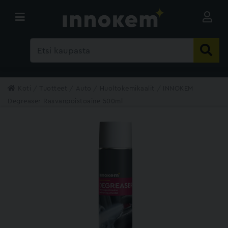
Koti
Tuotteet
Auto
Huoltokemikaalit
INNOKEM
Degreaser Rasvanpoistoaine 500ml