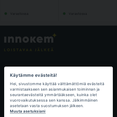
Varastossa
Varastossa
Evästeasetukset
Käytämme evästeitä!
Tietosuojalauseke
Hei, sivustomme käyttää välttämättömiä evästeitä
Toimitusehdot
varmistaakseen sen asianmukaisen toiminnan ja
seurantaevästeitä ymmärtääkseen, kuinka olet
Innokem Oy
vuorovaikutuksessa sen kanssa. Jälkimmäinen
asetetaan vasta suostumuksen jälkeen.
Väliköntie 10
Muuta asetuksiani
70700 Kuopio