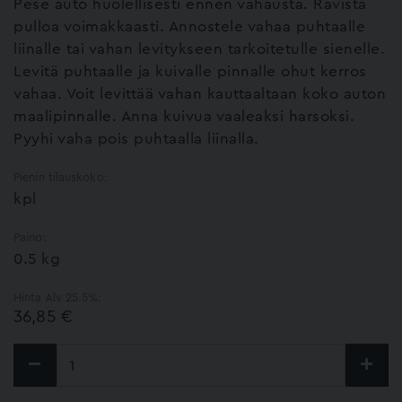
Pese auto huolellisesti ennen vahausta. Ravista
pulloa voimakkaasti. Annostele vahaa puhtaalle
liinalle tai vahan levitykseen tarkoitetulle sienelle.
Levitä puhtaalle ja kuivalle pinnalle ohut kerros
vahaa. Voit levittää vahan kauttaaltaan koko auton
maalipinnalle. Anna kuivua vaaleaksi harsoksi.
Pyyhi vaha pois puhtaalla liinalla.
Pienin tilauskoko:
kpl
Paino:
0.5 kg
Hinta Alv 25.5%:
36,85 €