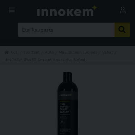
Koti
Tuotteet
Auto
Maalipinnan suojaus
Vahat
INNOKEM IPW50 Sealant Kovavaha 500ml