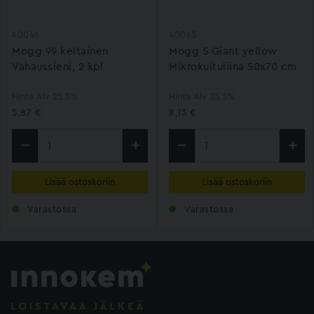
40046
40065
Mogg 99 keltainen
Mogg 5 Giant yellow
Vahaussieni, 2 kpl
Mikrokuituliina 50x70 cm
Hinta Alv 25.5%
Hinta Alv 25.5%
5,87 €
8,13 €
Lisää ostoskoriin
Lisää ostoskoriin
Varastossa
Varastossa