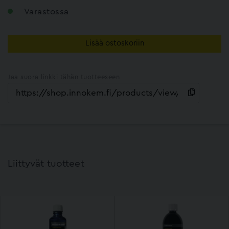
Varastossa
Lisää ostoskoriin
Jaa suora linkki tähän tuotteeseen
Liittyvät tuotteet