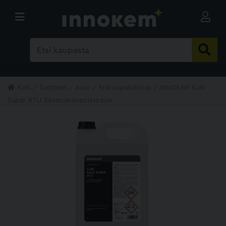
Koti
Tuotteet
Auto
Erikoispuhdistus
INNOKEM Kalk
Super RTU Saostumanpoistoaine