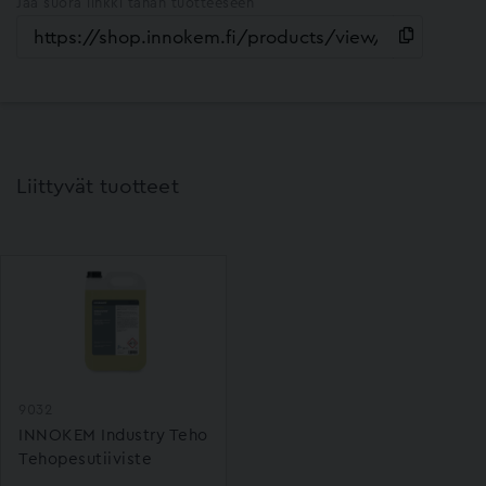
Jaa suora linkki tähän tuotteeseen
Liittyvät tuotteet
9032
INNOKEM Industry Teho
Tehopesutiiviste