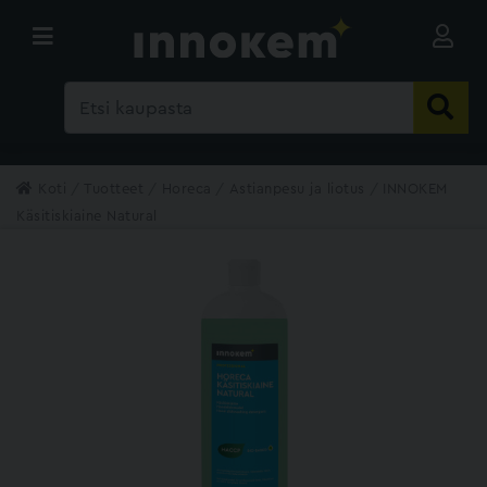
Koti
Tuotteet
Horeca
Astianpesu ja liotus
INNOKEM
Käsitiskiaine Natural