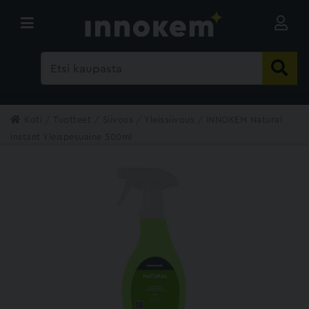
Koti
Tuotteet
Siivous
Yleissiivous
INNOKEM Natural
Instant Yleispesuaine 500ml