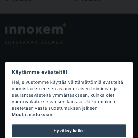
Evästeasetukset
Käytämme evästeitä!
Tietosuojalauseke
Hei, sivustomme käyttää välttämättömiä evästeitä
Toimitusehdot
varmistaakseen sen asianmukaisen toiminnan ja
seurantaevästeitä ymmärtääkseen, kuinka olet
Innokem Oy
vuorovaikutuksessa sen kanssa. Jälkimmäinen
asetetaan vasta suostumuksen jälkeen.
Väliköntie 10
Muuta asetuksiani
70700 Kuopio
+358 50 471 0761
Hyväksy kaikki
tilaukset@innokem.fi