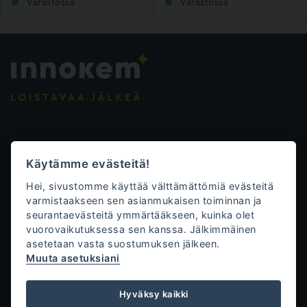
Varastossa
Varastossa
Evästeasetukset
Käytämme evästeitä!
Tietosuojalauseke
Hei, sivustomme käyttää välttämättömiä evästeitä
Toimitusehdot
varmistaakseen sen asianmukaisen toiminnan ja
seurantaevästeitä ymmärtääkseen, kuinka olet
Innokem Oy
vuorovaikutuksessa sen kanssa. Jälkimmäinen
asetetaan vasta suostumuksen jälkeen.
Väliköntie 10
Muuta asetuksiani
70700 Kuopio
+358 50 471 0761
Hyväksy kaikki
tilaukset@innokem.fi