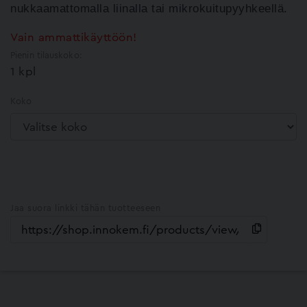
nukkaamattomalla
liinalla tai mikrokuitupyyhkeellä.
Vain ammattikäyttöön!
Pienin tilauskoko:
1 kpl
Koko
Jaa suora linkki tähän tuotteeseen