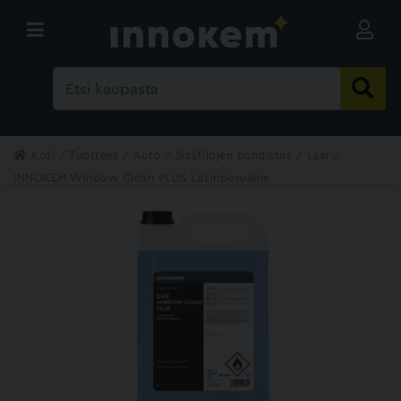
Koti
Tuotteet
Auto
Sisätilojen puhdistus
Lasi
INNOKEM Window Clean PLUS Lasinpesuaine