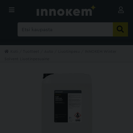
Koti
Tuotteet
Auto
Liuotinpesu
INNOKEM Winter
Solvent Liuotinpesuaine