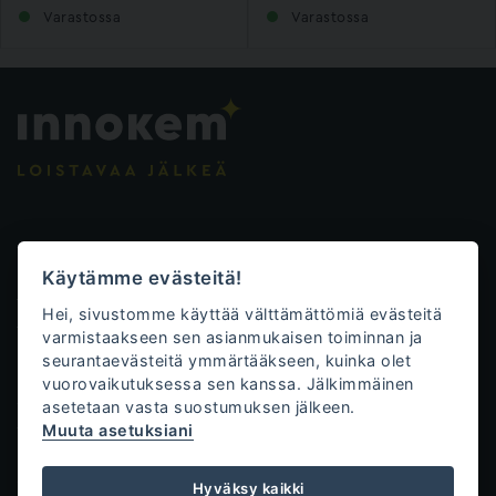
Varastossa
Varastossa
Evästeasetukset
Käytämme evästeitä!
Tietosuojalauseke
Hei, sivustomme käyttää välttämättömiä evästeitä
Toimitusehdot
varmistaakseen sen asianmukaisen toiminnan ja
seurantaevästeitä ymmärtääkseen, kuinka olet
Innokem Oy
vuorovaikutuksessa sen kanssa. Jälkimmäinen
asetetaan vasta suostumuksen jälkeen.
Väliköntie 10
Muuta asetuksiani
70700 Kuopio
+358 50 471 0761
Hyväksy kaikki