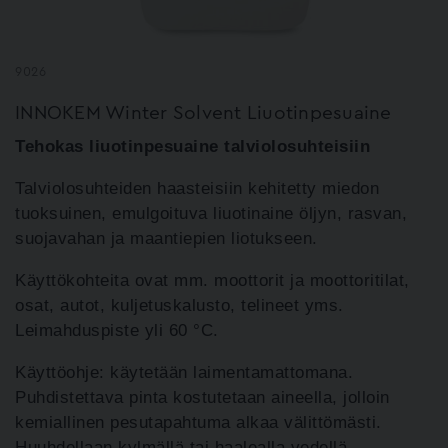
9026
INNOKEM Winter Solvent Liuotinpesuaine
Tehokas liuotinpesuaine talviolosuhteisiin
Talviolosuhteiden haasteisiin kehitetty miedon
tuoksuinen, emulgoituva liuotinaine öljyn, rasvan,
suojavahan ja maantiepien liotukseen.
Käyttökohteita ovat mm. moottorit ja moottoritilat,
osat, autot, kuljetuskalusto, telineet yms.
Leimahduspiste yli 60 °C.
Käyttöohje: käytetään laimentamattomana.
Puhdistettava pinta kostutetaan aineella, jolloin
kemiallinen pesutapahtuma alkaa välittömästi.
Huuhdellaan kylmällä tai haalealla vedellä.