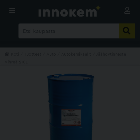
Koti
Tuotteet
Auto
Autokemikaalit
Jäähdytinneste
Vihreä 210L