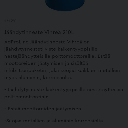
474041
Jäähdytinneste Vihreä 210L
AdProLine Jäähdytinneste Vihreä on
jäähdytysnestetiiviste kaikentyyppisille
nestejäähdytteisille polttomoottoreille. Estää
moottoreiden jäätymisen ja sisältää
inhibiittoripaketin, joka suojaa kaikkien metallien,
myös alumiinin, korroosiolta.
- Jäähdytysneste kaikentyyppisille nestetäytteisiin
polttomoottoreihin
- Estää moottoreiden jäätymisen
-Suojaa metallien ja alumiinin korroosiolta