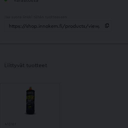
Jaa suora linkki tähän tuotteeseen
Liittyvät tuotteet
413161