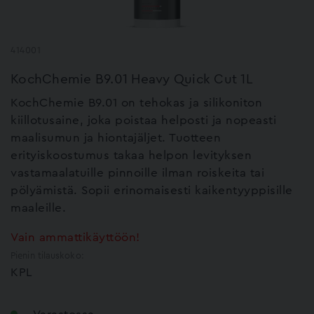
414001
KochChemie B9.01 Heavy Quick Cut 1L
KochChemie B9.01 on tehokas ja silikoniton
kiillotusaine, joka poistaa helposti ja nopeasti
maalisumun ja hiontajäljet. Tuotteen
erityiskoostumus takaa helpon levityksen
vastamaalatuille pinnoille ilman roiskeita tai
pölyämistä. Sopii erinomaisesti kaikentyyppisille
maaleille.
Vain ammattikäyttöön!
Pienin tilauskoko:
KPL
Varastossa