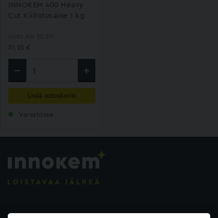
INNOKEM 400 Heavy
Cut Kiillotusaine 1 kg
Hinta Alv 25.5%
31,25 €
Lisää ostoskoriin
Varastossa
Evästeasetukset