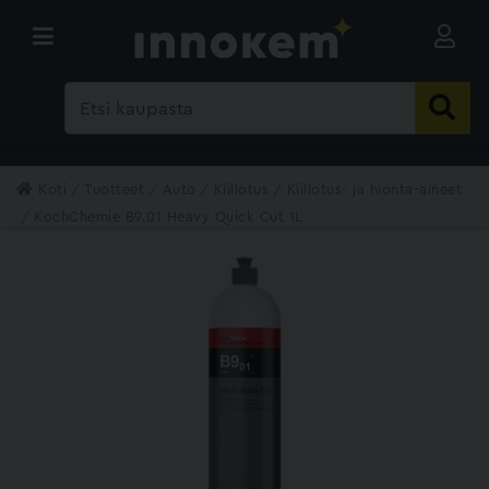
Koti
Tuotteet
Auto
Kiillotus
Kiillotus- ja hionta-aineet
KochChemie B9.01 Heavy Quick Cut 1L