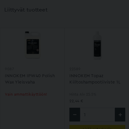
Liittyvät tuotteet
9087
22589
INNOKEM IPW40 Polish
INNOKEM Topaz
Wax Yleisvaha
Kiiltoshampootiiviste 1L
Vain ammattikäyttöön!
Hinta Alv 25.5%
22,44 €