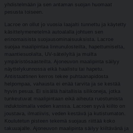
yhdistelmään ja sen antaman suojan huomaat
pesusta toiseen.
Lacroe on ollut jo vuosia laajalti tunnettu ja käytetty
käsittelymenetelmä autoalalla johtuen sen
erinomaisista suojausominaisuuksista. Lacroe
suojaa maalipintaa linnunulosteilta, hapettumiselta,
maantiesuolalta, UV-säteilyltä ja muilta
ympäristösaasteilta. Ajoneuvon maalipinta säilyy
näyttelykunnossa eikä haalistu tai hapetu.
Antistaattinen kerros tekee puhtaanapidosta
helpompaa, vahausta ei enää tarvita ja se kestää
hyvin pesua. Ei sisällä haitallisia silikoneja, jotka
tunkeutuvat maalipintaan eikä aiheuta ruostumista
induktoimalla veden kanssa. Lacroen syvä kiilto on
joustava, ilmatiivis, veden kestävä ja kutistumaton.
Koulutetun pisteen tekemä suojaus riittää koko
takuuajalle. Ajoneuvon maalipinta säilyy kiiltävänä ja