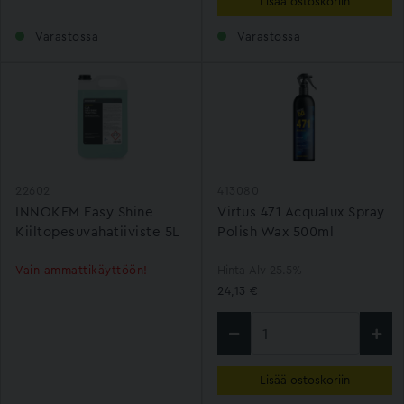
Lisää ostoskoriin
Varastossa
Varastossa
22602
413080
INNOKEM Easy Shine
Virtus 471 Acqualux Spray
Kiiltopesuvahatiiviste 5L
Polish Wax 500ml
Vain ammattikäyttöön!
Hinta Alv 25.5%
24,13 €
Lisää ostoskoriin