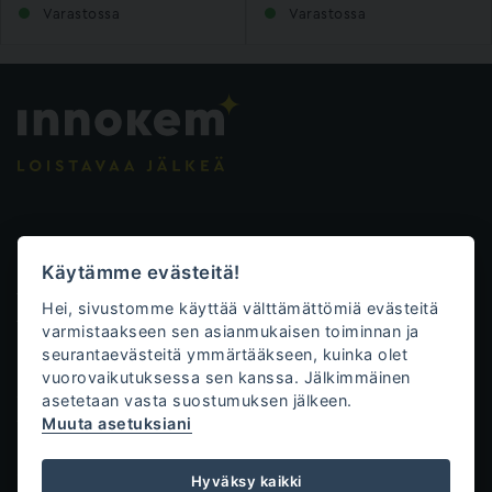
Varastossa
Varastossa
Evästeasetukset
Käytämme evästeitä!
Tietosuojalauseke
Hei, sivustomme käyttää välttämättömiä evästeitä
Toimitusehdot
varmistaakseen sen asianmukaisen toiminnan ja
seurantaevästeitä ymmärtääkseen, kuinka olet
Innokem Oy
vuorovaikutuksessa sen kanssa. Jälkimmäinen
asetetaan vasta suostumuksen jälkeen.
Väliköntie 10
Muuta asetuksiani
70700 Kuopio
+358 50 471 0761
Hyväksy kaikki