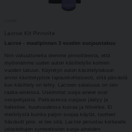
411999
Lacroe Kit Pinnoite
Lacroe - maalipinnan 3 vuoden suojaustakuu
Niin vakuuttuneita olemme pinnoitteesta, että
myönnämme uuden auton käsittelylle kolmen
vuoden takuun. Käytetyn auton käsittelytakuun
arvioi käsittelypiste tapauskohtaisesti, siitä päivästä
kun käsittely on tehty. Lacroen salaisuus on sen
raaka-aineissa. Useimmat suoja-aineet ovat
vesipohjaisia. Pakkasessa suojaus jäätyy ja
halkeilee, kuumuudessa kuivaa ja hilseilee. Ei
merkitystä kuinka paljon suojaa käytät, tuotteet
häviävät pois. ei tee sitä. Lacroe perustuu korkealle
jalostettujen synteettisten suoja-aineiden