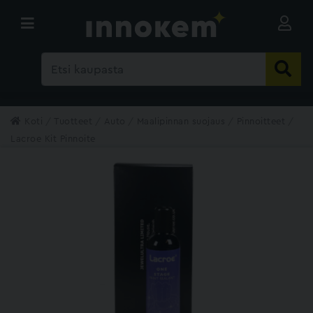
Koti
Tuotteet
Auto
Maalipinnan suojaus
Pinnoitteet
Lacroe Kit Pinnoite