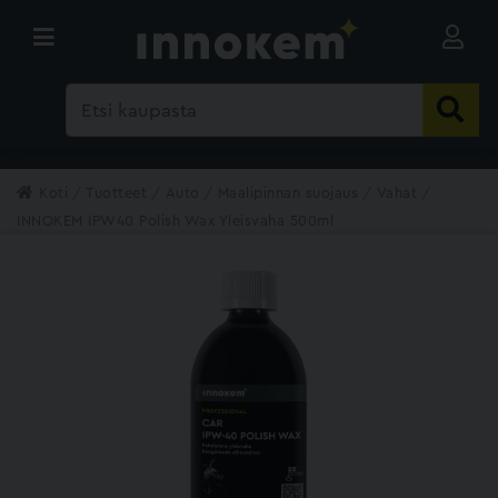
Koti
Tuotteet
Auto
Maalipinnan suojaus
Vahat
INNOKEM IPW40 Polish Wax Yleisvaha 500ml