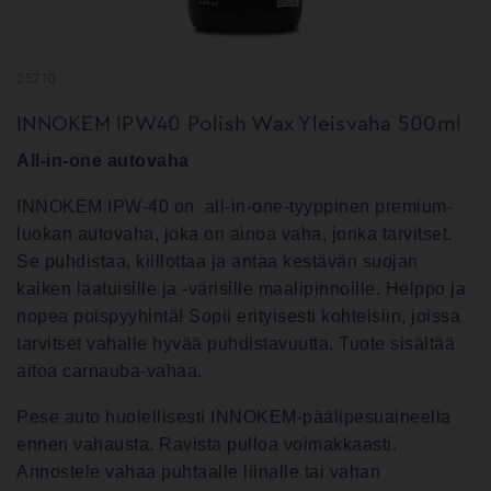
25710
INNOKEM IPW40 Polish Wax Yleisvaha 500ml
All-in-one autovaha
INNOKEM IPW-40 on all-in-one-tyyppinen premium-
luokan autovaha, joka on ainoa vaha, jonka tarvitset.
Se puhdistaa, kiillottaa ja antaa kestävän suojan
kaiken laatuisille ja -värisille maalipinnoille. Helppo ja
nopea poispyyhintä! Sopii erityisesti kohteisiin, joissa
tarvitset vahalle hyvää puhdistavuutta. Tuote sisältää
aitoa carnauba-vahaa.
Pese auto huolellisesti INNOKEM-päälipesuaineella
ennen vahausta. Ravista pulloa voimakkaasti.
Annostele vahaa puhtaalle liinalle tai vahan