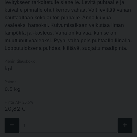
levitykseen tarkoitetulle sienelle. Levitä puhtaalle ja
kuivalle pinnalle ohut kerros vahaa. Voit levittää vahan
kauttaaltaan koko auton pinnalle. Anna kuivua
vaaleaksi harsoksi. Kuivumisaikaan vaikuttaa ilman
lämpötila ja -kosteus. Vaha on kuivaa, kun se on
muuttunut vaaleaksi. Pyyhi vaha pois puhtaalla liinalla.
Lopputuloksena puhdas, kiiltävä, suojattu maalipinta.
Pienin tilauskoko:
kpl
Paino:
0.5 kg
Hinta Alv 25.5%:
20,82 €