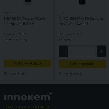
9284
25711
INNOKEM Power Wash
INNOKEM IPW50 Sealant
Tehopesutiiviste
Kovavaha 500ml
Hinta Alv 25.5%
Hinta Alv 25.5%
13,59 - 31,24 €
36,85 €
Valitse vaihtoehdot
Lisää ostoskoriin
Varastossa
Varastossa