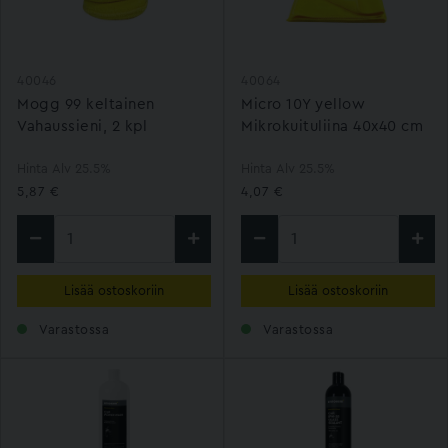
40046
40064
Mogg 99 keltainen
Micro 10Y yellow
Vahaussieni, 2 kpl
Mikrokuituliina 40x40 cm
Hinta Alv 25.5%
Hinta Alv 25.5%
5,87 €
4,07 €
Lisää ostoskoriin
Lisää ostoskoriin
Varastossa
Varastossa