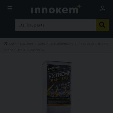
Koti
Tuotteet
Auto
Huoltokemikaalit
Payback Extreme
Crane Lube All Season 5L