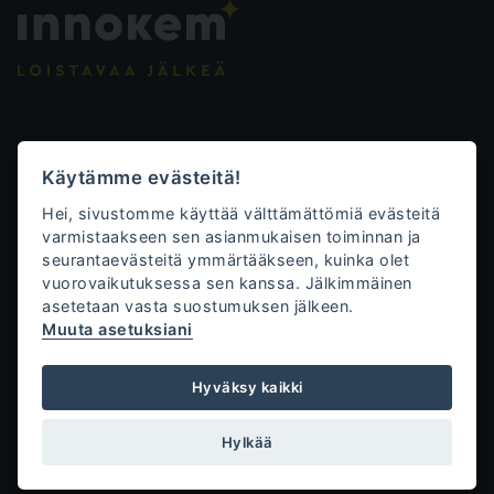
Evästeasetukset
Käytämme evästeitä!
Tietosuojalauseke
Hei, sivustomme käyttää välttämättömiä evästeitä
Toimitusehdot
varmistaakseen sen asianmukaisen toiminnan ja
seurantaevästeitä ymmärtääkseen, kuinka olet
Innokem Oy
vuorovaikutuksessa sen kanssa. Jälkimmäinen
asetetaan vasta suostumuksen jälkeen.
Väliköntie 10
Muuta asetuksiani
70700 Kuopio
+358 50 471 0761
Hyväksy kaikki
tilaukset@innokem.fi
www.innokem.fi
Hylkää
Skycode Oy