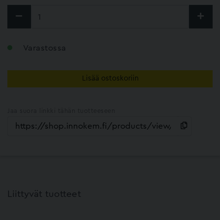
Varastossa
Lisää ostoskoriin
Jaa suora linkki tähän tuotteeseen
Liittyvät tuotteet