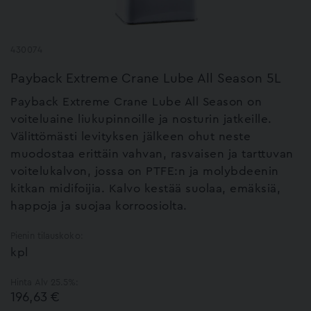
430074
Payback Extreme Crane Lube All Season 5L
Payback Extreme Crane Lube All Season on
voiteluaine liukupinnoille ja nosturin jatkeille.
Välittömästi levityksen jälkeen ohut neste
muodostaa erittäin vahvan, rasvaisen ja tarttuvan
voitelukalvon, jossa on PTFE:n ja molybdeenin
kitkan midifoijia. Kalvo kestää suolaa, emäksiä,
happoja ja suojaa korroosiolta.
Pienin tilauskoko:
kpl
Hinta Alv 25.5%:
196,63 €