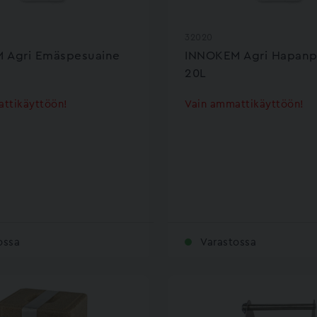
32020
 Agri Emäspesuaine
INNOKEM Agri Hapanp
20L
ttikäyttöön!
Vain ammattikäyttöön!
ossa
Varastossa