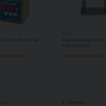
32503
i Luneo Life-B 15 kg
Nuolukiviteline, ruost
9.SPMU15.0.90
ttikäyttöön!
Vain ammattikäyttöön!
ossa
Varastossa