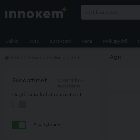
Kaikki
Auto
Karavaani
Vene
Polkupyörä
Agri
Koti
Tuotteet
Teollisuus
Agri
Suodattimet
Tyhjennä kaikki
suodattimet
Näytä vain kuluttajatuotteet
Sisällytä Alv.