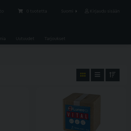
to
0
tuotetta
Suomi
Kirjaudu sisään
nia
Uutuudet
Tarjoukset