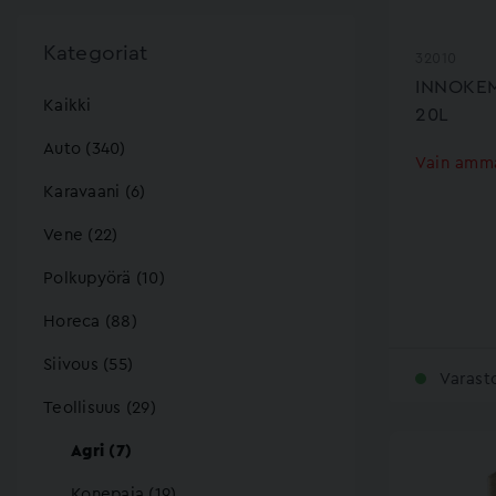
Kategoriat
32010
INNOKEM
Kaikki
20L
Auto (340)
Vain amma
Karavaani (6)
Vene (22)
Polkupyörä (10)
Horeca (88)
Siivous (55)
Varast
Teollisuus (29)
Agri (7)
Konepaja (19)