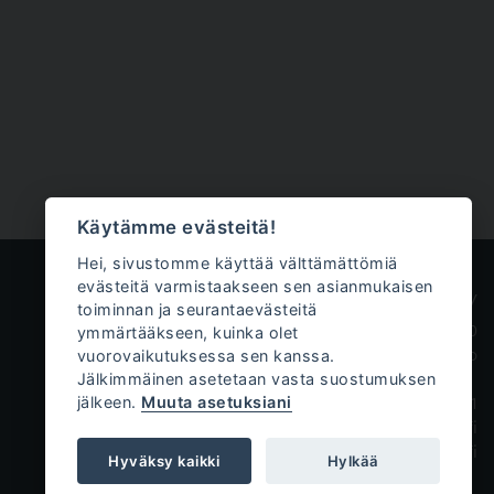
Käytämme evästeitä!
Hei, sivustomme käyttää välttämättömiä
evästeitä varmistaakseen sen asianmukaisen
Innokem Oy
toiminnan ja seurantaevästeitä
ymmärtääkseen, kuinka olet
Väliköntie 10
vuorovaikutuksessa sen kanssa.
70700 Kuopio
Jälkimmäinen asetetaan vasta suostumuksen
jälkeen.
Muuta asetuksiani
+358 50 471 0761
tilaukset@innokem.fi
www.innokem.fi
Hyväksy kaikki
Hylkää