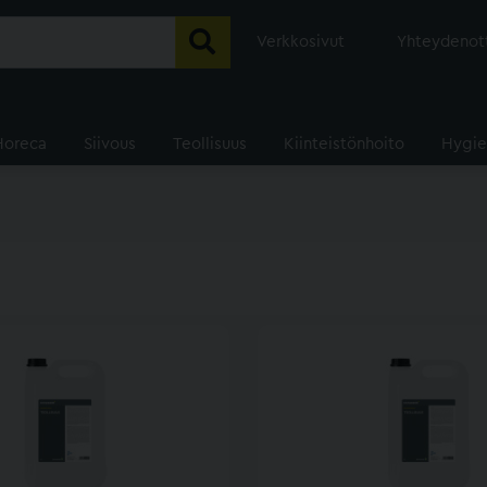
Verkkosivut
Yhteydenot
Horeca
Siivous
Teollisuus
Kiinteistönhoito
Hygie