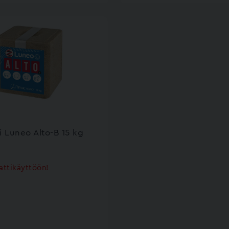
i Luneo Alto-B 15 kg
ttikäyttöön!