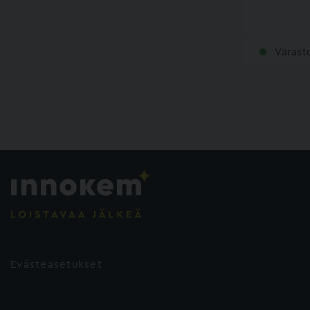
Varast
Evästeasetukset