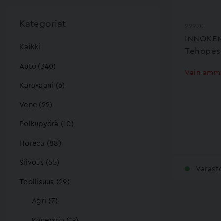
Kategoriat
22920
INNOKE
Kaikki
Tehopes
Auto (340)
Vain amma
Karavaani (6)
Vene (22)
Polkupyörä (10)
Horeca (88)
Siivous (55)
Varast
Teollisuus (29)
Agri (7)
Konepaja (19)