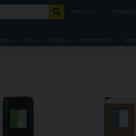
Verkkosivut
Yhteydenot
Horeca
Siivous
Teollisuus
Kiinteistönhoito
Hygie