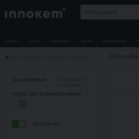
Kaikki
Auto
Karavaani
Vene
Polkupyörä
Elintarvike
Koti
Tuotteet
Teollisuus
Elintarvike
Suodattimet
Tyhjennä kaikki
suodattimet
Näytä vain kuluttajatuotteet
Sisällytä Alv.