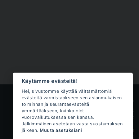
Käytämme evästeitä!
Hei, sivustomme käyttää välttämättömiä
evästeitä varmistaakseen sen asianmukaisen
Innokem Oy
toiminnan ja seurantaevästeitä
ymmärtääkseen, kuinka olet
Väliköntie 10
vuorovaikutuksessa sen kanssa.
70700 Kuopio
Jälkimmäinen asetetaan vasta suostumuksen
jälkeen.
Muuta asetuksiani
+358 50 471 0761
tilaukset@innokem.fi