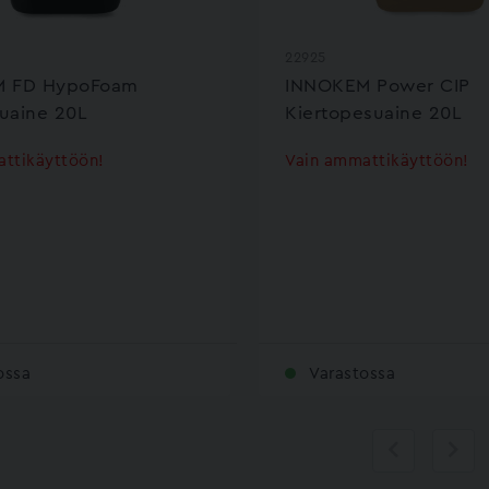
22925
M FD HypoFoam
INNOKEM Power CIP
uaine 20L
Kiertopesuaine 20L
ttikäyttöön!
Vain ammattikäyttöön!
ossa
Varastossa