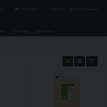
to
0
tuotetta
Suomi
Kirjaudu sisään
nia
Uutuudet
Tarjoukset