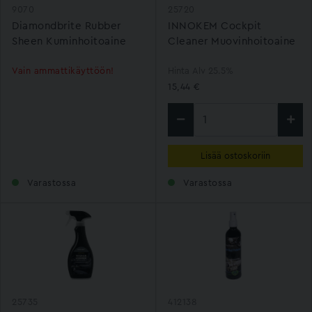
9070
25720
Diamondbrite Rubber
INNOKEM Cockpit
Sheen Kuminhoitoaine
Cleaner Muovinhoitoaine
500ml
Vain ammattikäyttöön!
Hinta Alv 25.5%
15,44 €
Lisää ostoskoriin
Varastossa
Varastossa
25735
412138