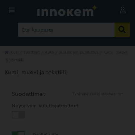
Koti
Tuotteet
Auto
Sisätilojen puhdistus
Kumi, muovi
ja tekstiili
Kumi, muovi ja tekstiili
Suodattimet
Tyhjennä kaikki suodattimet
Näytä vain kuluttajatuotteet
Sisällytä Alv.