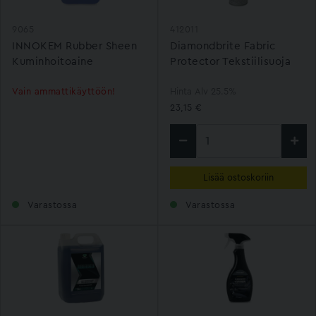
9065
412011
INNOKEM Rubber Sheen
Diamondbrite Fabric
Kuminhoitoaine
Protector Tekstiilisuoja
500ml
Vain ammattikäyttöön!
Hinta Alv 25.5%
23,15 €
Lisää ostoskoriin
Varastossa
Varastossa