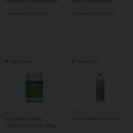
Upholstery Verhoilupesu
Plus Puhdistusaine
Vain ammattikäyttöön!
Vain ammattikäyttöön!
Varastossa
Varastossa
22461
414032
INNOKEM Breezy
KochChemie Pol Star 1L
Tekstiiliraikastaja 800gr