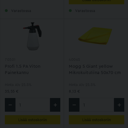
Varastossa
Varastossa
70501
40065
Profi 1.5 PA Viton
Mogg 5 Giant yellow
Painekannu
Mikrokuituliina 50x70 cm
Hinta Alv 25.5%
Hinta Alv 25.5%
35,55 €
8,13 €
Lisää ostoskoriin
Lisää ostoskoriin