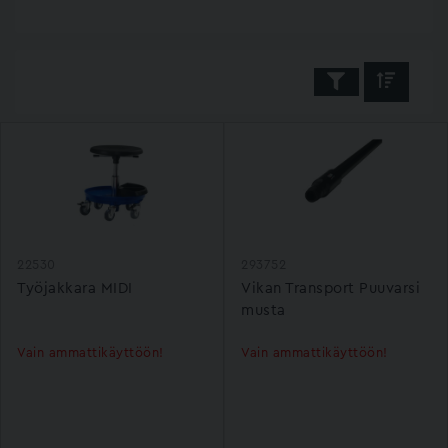
22530
293752
Työjakkara MIDI
Vikan Transport Puuvarsi
musta
Vain ammattikäyttöön!
Vain ammattikäyttöön!