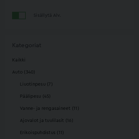
Sisällytä Alv.
Kategoriat
Kaikki
Auto (340)
Liuotinpesu (7)
Päälipesu (45)
Vanne- ja rengasaineet (11)
Ajovalot ja tuulilasit (16)
Erikoispuhdistus (11)