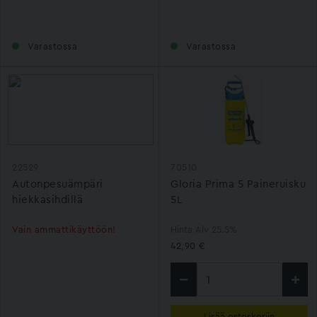
Varastossa
Varastossa
22529
70510
Autonpesuämpäri
Gloria Prima 5 Paineruisku
hiekkasihdillä
5L
Vain ammattikäyttöön!
Hinta Alv 25.5%
42,90 €
Lisää ostoskoriin