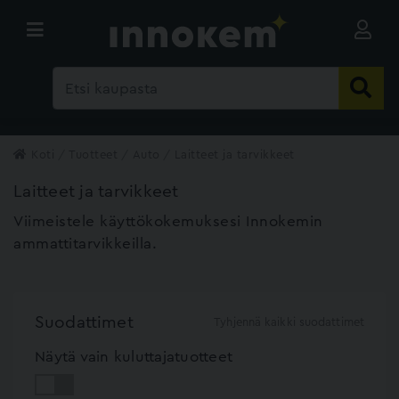
Koti
Tuotteet
Auto
Laitteet ja tarvikkeet
Laitteet ja tarvikkeet
Viimeistele käyttökokemuksesi Innokemin
ammattitarvikkeilla.
Suodattimet
Tyhjennä kaikki suodattimet
Näytä vain kuluttajatuotteet