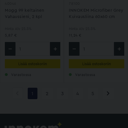
40046
78100
Mogg 99 keltainen
INNOKEM Microfiber Grey
Vahaussieni, 2 kpl
Kuivausliina 60x60 cm
Hinta Alv 25.5%
Hinta Alv 25.5%
5,87 €
11,24 €
Lisää ostoskoriin
Lisää ostoskoriin
Varastossa
Varastossa
1
2
3
4
5