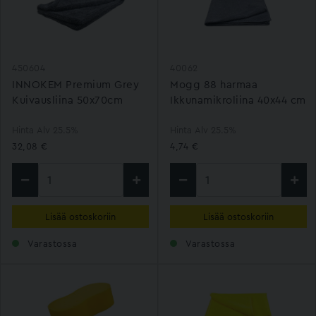
450604
40062
INNOKEM Premium Grey
Mogg 88 harmaa
Kuivausliina 50x70cm
Ikkunamikroliina 40x44 cm
Hinta Alv 25.5%
Hinta Alv 25.5%
32,08 €
4,74 €
Lisää ostoskoriin
Lisää ostoskoriin
Varastossa
Varastossa