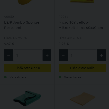
40050
40064
LSJP Jumbo Sponge
Micro 10Y yellow
Pesusieni
Mikrokuituliina 40x40 cm
Hinta Alv 25.5%
Hinta Alv 25.5%
4,47 €
4,07 €
Lisää ostoskoriin
Lisää ostoskoriin
Varastossa
Varastossa