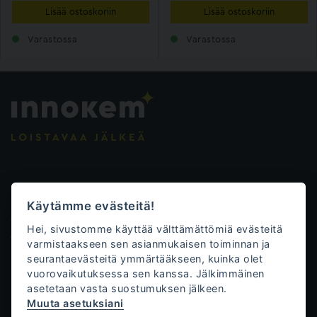
Lisää ostoskoriin
Lisää ostoskoriin
Varastossa
Varastossa
Evästeasetukset
Käytämme evästeitä!
Tietosuojalauseke
Hei, sivustomme käyttää välttämättömiä evästeitä
Toimitusehdot
varmistaakseen sen asianmukaisen toiminnan ja
seurantaevästeitä ymmärtääkseen, kuinka olet
Innokem Oy
vuorovaikutuksessa sen kanssa. Jälkimmäinen
asetetaan vasta suostumuksen jälkeen.
Väliköntie 10
Muuta asetuksiani
70700 Kuopio