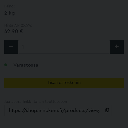
Paino:
2 kg
Hinta Alv 25.5%:
42,90 €
Varastossa
Lisää ostoskoriin
Jaa suora linkki tähän tuotteeseen