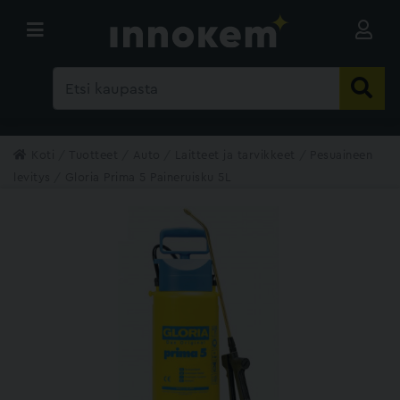
Koti
Tuotteet
Auto
Laitteet ja tarvikkeet
Pesuaineen
levitys
Gloria Prima 5 Paineruisku 5L