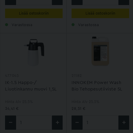
Lisää ostoskoriin
Lisää ostoskoriin
Varastossa
Varastossa
477045
21182
IK-1.5 Happo-/
INNOKEM Power Wash
Liuotinkannu muovi 1,5L
Bio Tehopesutiiviste 5L
Hinta Alv 25.5%
Hinta Alv 25.5%
34,41 €
28,51 €