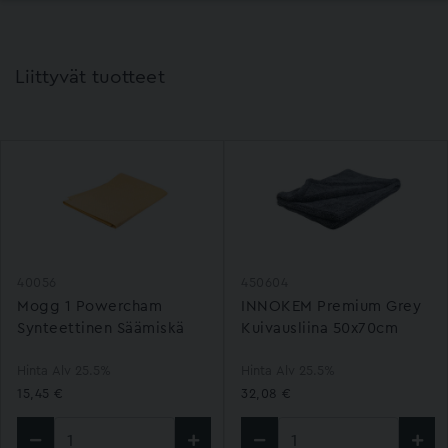
Liittyvät tuotteet
40056
450604
Mogg 1 Powercham
INNOKEM Premium Grey
Synteettinen Säämiskä
Kuivausliina 50x70cm
Hinta Alv 25.5%
Hinta Alv 25.5%
15,45 €
32,08 €