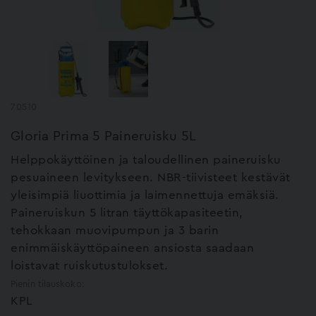
70510
Gloria Prima 5 Paineruisku 5L
Helppokäyttöinen ja taloudellinen paineruisku
pesuaineen levitykseen. NBR-tiivisteet kestävät
yleisimpiä liuottimia ja laimennettuja emäksiä.
Paineruiskun 5 litran täyttökapasiteetin,
tehokkaan muovipumpun ja 3 barin
enimmäiskäyttöpaineen ansiosta saadaan
loistavat ruiskutustulokset.
Pienin tilauskoko:
KPL