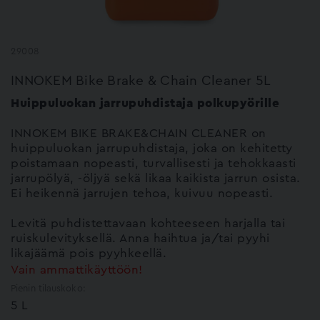
29008
INNOKEM Bike Brake & Chain Cleaner 5L
Huippuluokan jarrupuhdistaja polkupyörille
INNOKEM BIKE BRAKE&CHAIN CLEANER on
huippuluokan jarrupuhdistaja, joka on kehitetty
poistamaan nopeasti, turvallisesti ja tehokkaasti
jarrupölyä, -öljyä sekä likaa kaikista jarrun osista.
Ei heikennä jarrujen tehoa, kuivuu nopeasti.
Levitä puhdistettavaan kohteeseen harjalla tai
ruiskulevityksellä. Anna haihtua ja/tai pyyhi
likajäämä pois pyyhkeellä.
Vain ammattikäyttöön!
Pienin tilauskoko:
5 L