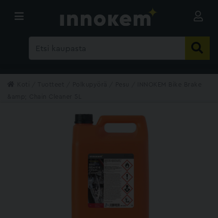
Koti
Tuotteet
Polkupyörä
Pesu
INNOKEM Bike Brake
&amp; Chain Cleaner 5L