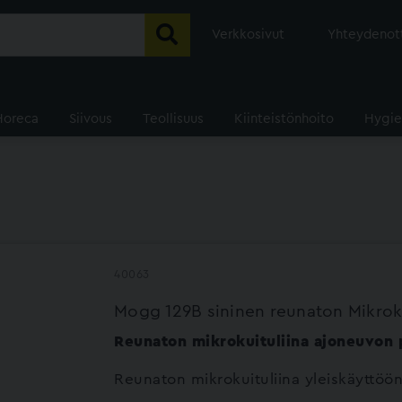
Verkkosivut
Yhteydenot
Horeca
Siivous
Teollisuus
Kiinteistönhoito
Hygie
40063
Mogg 129B sininen reunaton Mikrok
Reunaton mikrokuituliina ajoneuvon
Reunaton mikrokuituliina yleiskäyttöön