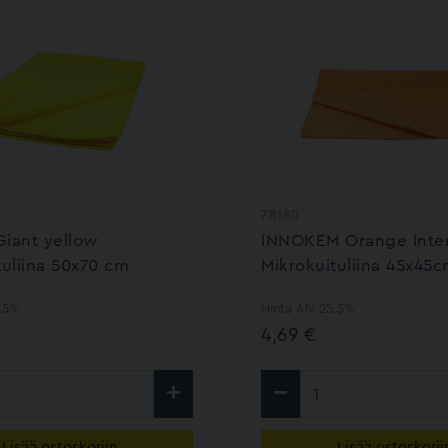
78180
iant yellow
INNOKEM Orange Inter
tuliina 50x70 cm
Mikrokuituliina 45x45
5.5%
Hinta Alv 25.5%
4,69 €
Lisää ostoskoriin
Lisää ostoskorii