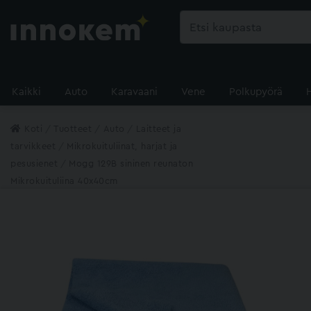
Kaikki
Auto
Karavaani
Vene
Polkupyörä
Koti
Tuotteet
Auto
Laitteet ja
tarvikkeet
Mikrokuituliinat, harjat ja
pesusienet
Mogg 129B sininen reunaton
Mikrokuituliina 40x40cm