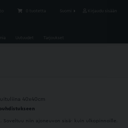
to
0
tuotetta
Suomi
Kirjaudu sisään
nia
Uutuudet
Tarjoukset
uituliina 40x40cm
 puhdistukseen
. Soveltuu niin ajoneuvon sisä- kuin ulkopinnoille.