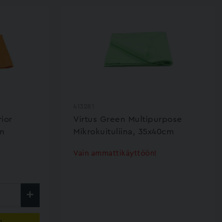
413281
ior
Virtus Green Multipurpose
cm
Mikrokuituliina, 35x40cm
Vain ammattikäyttöön!
n