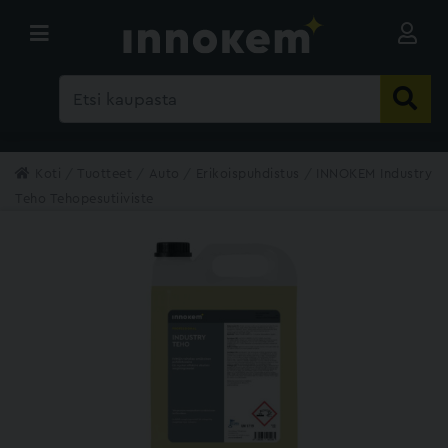
Koti
Tuotteet
Auto
Erikoispuhdistus
INNOKEM Industry
Teho Tehopesutiiviste