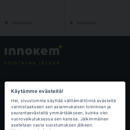
Varastossa
Varastossa
Evästeasetukset
Käytämme evästeitä!
Tietosuojalauseke
Hei, sivustomme käyttää välttämättömiä evästeitä
Toimitusehdot
varmistaakseen sen asianmukaisen toiminnan ja
seurantaevästeitä ymmärtääkseen, kuinka olet
Innokem Oy
vuorovaikutuksessa sen kanssa. Jälkimmäinen
asetetaan vasta suostumuksen jälkeen.
Väliköntie 10