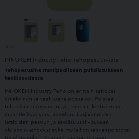
9032
INNOKEM Industry Teho Tehopesutiiviste
Tehopesuaine monipuoliseen puhdistukseen
teollisuudessa
INNOKEM Industry Teho on erittäin tehokas
emäksinen ja vaahtoava pesuaine. Poistaa
tehokkaasti rasvaa, öljyä, pihkaa, lehtivihreää,
maantielikaa yms. Soveltuu korjaamoiden
lattioiden pesuun ja teollisuussiivouksen
yleispesuaineeksi sekä metallien rasvanpoistoon
(ei alumiinille). Voidaan käyttää raskaan